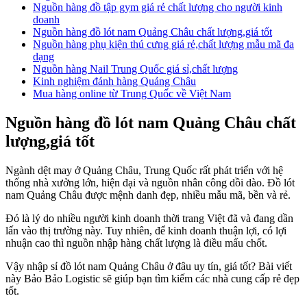
Nguồn hàng đồ tập gym giá rẻ chất lượng cho người kinh
doanh
Nguồn hàng đồ lót nam Quảng Châu chất lượng,giá tốt
Nguồn hàng phụ kiện thú cưng giá rẻ,chất lượng mẫu mã đa
dạng
Nguồn hàng Nail Trung Quốc giá sỉ,chất lượng
Kinh nghiệm đánh hàng Quảng Châu
Mua hàng online từ Trung Quốc về Việt Nam
Nguồn hàng đồ lót nam Quảng Châu chất
lượng,giá tốt
Ngành dệt may ở Quảng Châu, Trung Quốc rất phát triển với hệ
thống nhà xưởng lớn, hiện đại và nguồn nhân công dồi dào. Đồ lót
nam Quảng Châu được mệnh danh đẹp, nhiều mẫu mã, bền và rẻ.
Đó là lý do nhiều người kinh doanh thời trang Việt đã và đang dần
lấn vào thị trường này. Tuy nhiên, để kinh doanh thuận lợi, có lợi
nhuận cao thì nguồn nhập hàng chất lượng là điều mấu chốt.
Vậy nhập sỉ đồ lót nam Quảng Châu ở đâu uy tín, giá tốt? Bài viết
này Bảo Bảo Logistic sẽ giúp bạn tìm kiếm các nhà cung cấp rẻ đẹp
tốt.