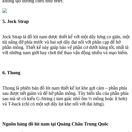
không tạo đường chéo như brief.
5. Jock Strap
Jock Strap là đồ lót nam được thiết kế với một dây lưng co giãn, một
túi nâng đỡ phía trước và hai sợi dây đai nối với phần cạp để hở
phần mông. Thiết kế này giúp bảo vệ phần cơ dưới háng tốt, nhất là
với những nam giới hay chơi thể thao vận động nhiều và mạo hiểm.
6. Thong
Thong là phiên bản đồ lót nam thiết kế lọt khe gợi cảm – phần phía
sau được tiết giảm và để hở phần mông. Tùy biến tấu của phần phía
sau mà sẽ có kiểu G-String ( tam giác nhỏ ôm ½ mông hoặc ít hơn)
và T-back (chỉ có một sợi dây lọt khe nối với đai lưng).
Nguồn hàng đồ lót nam tại Quảng Châu Trung Quốc