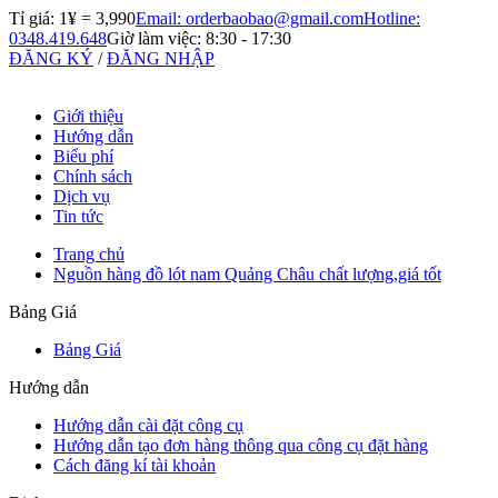
Tỉ giá: 1¥ =
3,990
Email: orderbaobao@gmail.com
Hotline:
0348.419.648
Giờ làm việc: 8:30 - 17:30
ĐĂNG KÝ
/
ĐĂNG NHẬP
Giới thiệu
Hướng dẫn
Biểu phí
Chính sách
Dịch vụ
Tin tức
Trang chủ
Nguồn hàng đồ lót nam Quảng Châu chất lượng,giá tốt
Bảng Giá
Bảng Giá
Hướng dẫn
Hướng dẫn cài đặt công cụ
Hướng dẫn tạo đơn hàng thông qua công cụ đặt hàng
Cách đăng kí tài khoản