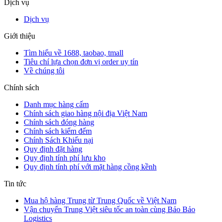
Dịch vụ
Dịch vụ
Giới thiệu
Tìm hiểu về 1688, taobao, tmall
Tiêu chí lựa chọn đơn vị order uy tín
Về chúng tôi
Chính sách
Danh mục hàng cấm
Chính sách giao hàng nội địa Việt Nam
Chính sách đóng hàng
Chính sách kiểm đếm
Chính Sách Khiếu nại
Quy định đặt hàng
Quy định tính phí lưu kho
Quy định tính phí với mặt hàng cồng kềnh
Tin tức
Mua hộ hàng Trung từ Trung Quốc về Việt Nam
Vận chuyển Trung Việt siêu tốc an toàn cùng Bảo Bảo
Logistics