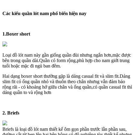
Các kiểu quần lót nam phổ biến hiện nay
1.Boxer short
Loại đồ lót nam này gần giống quần đùi nhưng ngắn hơn,mặc được
bên trong quần dài.Quần có form rộng,phù hợp cho nam giới trung
tuổi hoặc mặc đi ngủ ban đêm.
Hai dạng boxer short thường gặp là dáng casual fit và slim fit.Dáng
slim fit có ống quần nhỏ và thuôn theo chân nhưng vẫn đảm bảo
rộng rãi - có khoảng hở giữa chân và ống quần,có quần casual fit thì
dáng quần to và rộng hơn
2. Briefs
Briefs là loại đồ lót nam thiết kế ôm gọn phần trước lẫn phần sau,
đường cắt từ bẹn lên hai bên hông có độ nghiêng tùy thiết kế nhưng