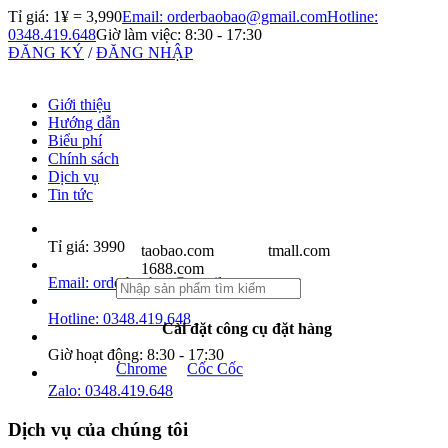
Tỉ giá: 1¥ =
3,990
Email: orderbaobao@gmail.com
Hotline:
0348.419.648
Giờ làm việc: 8:30 - 17:30
ĐĂNG KÝ
/
ĐĂNG NHẬP
Giới thiệu
Hướng dẫn
Biểu phí
Chính sách
Dịch vụ
Tin tức
Tỉ giá:
3990
taobao.com
tmall.com
1688.com
Email:
orderbaobao@gmail.com
Hotline:
0348.419.648
Cài đặt công cụ đặt hàng
Giờ hoạt động:
8:30 - 17:30
Chrome
Cốc Cốc
Zalo:
0348.419.648
Dịch vụ của chúng tôi