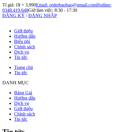
Tỉ giá: 1¥ =
3,990
Email: orderbaobao@gmail.com
Hotline:
0348.419.648
Giờ làm việc: 8:30 - 17:30
ĐĂNG KÝ
/
ĐĂNG NHẬP
Giới thiệu
Hướng dẫn
Biểu phí
Chính sách
Dịch vụ
Tin tức
Trang chủ
Tin tức
DANH MỤC
Bảng Giá
Hướng dẫn
Dịch vụ
Giới thiệu
Chính sách
Tin tức
Tin tức