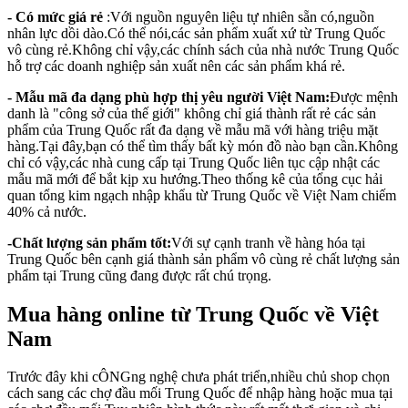
- Có mức giá rẻ
:Với nguồn nguyên liệu tự nhiên sẵn có,nguồn
nhân lực dồi dào.Có thể nói,các sản phẩm xuất xứ từ Trung Quốc
vô cùng rẻ.Không chỉ vậy,các chính sách của nhà nước Trung Quốc
hỗ trợ các doanh nghiệp sản xuất nên các sản phẩm khá rẻ.
- Mẫu mã đa dạng phù hợp thị yêu người Việt Nam:
Được mệnh
danh là "công sở của thế giới" không chỉ giá thành rất rẻ các sản
phẩm của Trung Quốc rất đa dạng về mẫu mã với hàng triệu mặt
hàng.Tại đây,bạn có thể tìm thấy bất kỳ món đồ nào bạn cần.Không
chỉ có vậy,các nhà cung cấp tại Trung Quốc liên tục cập nhật các
mẫu mã mới để bắt kịp xu hướng.Theo thống kê của tổng cục hải
quan tổng kim ngạch nhập khẩu từ Trung Quốc về Việt Nam chiếm
40% cả nước.
-Chất lượng sản phẩm tốt:
Với sự cạnh tranh về hàng hóa tại
Trung Quốc bên cạnh giá thành sản phẩm vô cùng rẻ chất lượng sản
phẩm tại Trung cũng đang được rất chú trọng.
Mua hàng online từ Trung Quốc về Việt
Nam
Trước đây khi cÔNGng nghệ chưa phát triển,nhiều chủ shop chọn
cách sang các chợ đầu mối Trung Quốc để nhập hàng hoặc mua tại