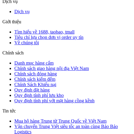
Dịch vụ
Dịch vụ
Giới thiệu
Tìm hiểu về 1688, taobao, tmall
Tiêu chí lựa chọn đơn vị order uy tín
Về chúng tôi
Chính sách
Danh mục hàng cấm
Chính sách giao hàng nội địa Việt Nam
Chính sách đóng hàng
Chính sách kiểm đếm
Chính Sách Khiếu nại
Quy định đặt hàng
Quy định tính phí lưu kho
Quy định tính phí với mặt hàng cồng kềnh
Tin tức
Mua hộ hàng Trung từ Trung Quốc về Việt Nam
Vận chuyển Trung Việt siêu tốc an toàn cùng Bảo Bảo
Logistics