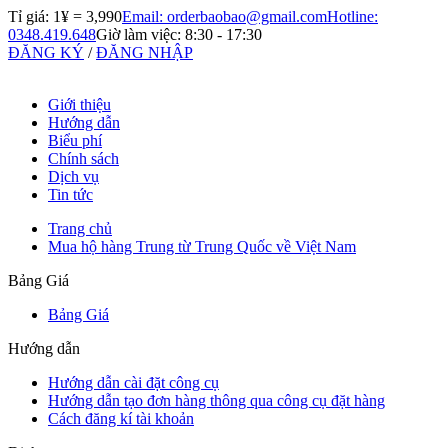
Tỉ giá: 1¥ =
3,990
Email: orderbaobao@gmail.com
Hotline:
0348.419.648
Giờ làm việc: 8:30 - 17:30
ĐĂNG KÝ
/
ĐĂNG NHẬP
Giới thiệu
Hướng dẫn
Biểu phí
Chính sách
Dịch vụ
Tin tức
Trang chủ
Mua hộ hàng Trung từ Trung Quốc về Việt Nam
Bảng Giá
Bảng Giá
Hướng dẫn
Hướng dẫn cài đặt công cụ
Hướng dẫn tạo đơn hàng thông qua công cụ đặt hàng
Cách đăng kí tài khoản