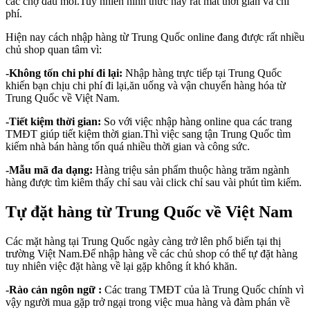
các chợ đầu mối.Tuy nhiên hình thức này rất mất thơi gian và chi
phí.
Hiện nay cách nhập hàng từ Trung Quốc online đang được rất nhiều
chủ shop quan tâm vì:
-Không tốn chi phí đi lại:
Nhập hàng trực tiếp tại Trung Quốc
khiến bạn chịu chi phí đi lại,ăn uống và vận chuyển hàng hóa từ
Trung Quốc về Việt Nam.
-Tiết kiệm thời gian:
So với việc nhập hàng online qua các trang
TMĐT giúp tiết kiệm thời gian.Thì việc sang tận Trung Quốc tìm
kiếm nhà bán hàng tốn quá nhiều thời gian và công sức.
-Mẫu mã đa dạng:
Hàng triệu sản phẩm thuộc hàng trăm ngành
hàng được tìm kiêm thấy chỉ sau vài click chỉ sau vài phút tìm kiếm.
Tự đặt hàng từ Trung Quốc về Việt Nam
Các mặt hàng tại Trung Quốc ngày càng trở lên phổ biến tại thị
trường Việt Nam.Để nhập hàng về các chủ shop có thể tự đặt hàng
tuy nhiên việc đặt hàng về lại gặp không ít khó khăn.
-Rào cản ngôn ngữ :
Các trang TMĐT của là Trung Quốc chính vì
vậy người mua gặp trở ngại trong việc mua hàng và đàm phán về