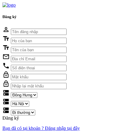
Đăng ký
perm_identity
text_fields
text_fields
mail_outline
local_phone
lock_outline
lock_outline
dns
dns
dns
Đăng ký
Bạn đã có tại khoản ? Đăng nhập tại đây