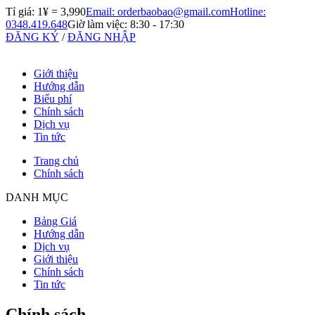
Tỉ giá: 1¥ =
3,990
Email: orderbaobao@gmail.com
Hotline:
0348.419.648
Giờ làm việc: 8:30 - 17:30
ĐĂNG KÝ
/
ĐĂNG NHẬP
Giới thiệu
Hướng dẫn
Biểu phí
Chính sách
Dịch vụ
Tin tức
Trang chủ
Chính sách
DANH MỤC
Bảng Giá
Hướng dẫn
Dịch vụ
Giới thiệu
Chính sách
Tin tức
Chính sách