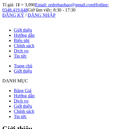
Tỉ giá: 1¥ =
3,990
Email: orderbaobao@gmail.com
Hotline:
0348.419.648
Giờ làm việc: 8:30 - 17:30
ĐĂNG KÝ
/
ĐĂNG NHẬP
Giới thiệu
Hướng dẫn
Biểu phí
Chính sách
Dịch vụ
Tin tức
Trang chủ
Giới thiệu
DANH MỤC
Bảng Giá
Hướng dẫn
Dịch vụ
Giới thiệu
Chính sách
Tin tức
Giới thiệu