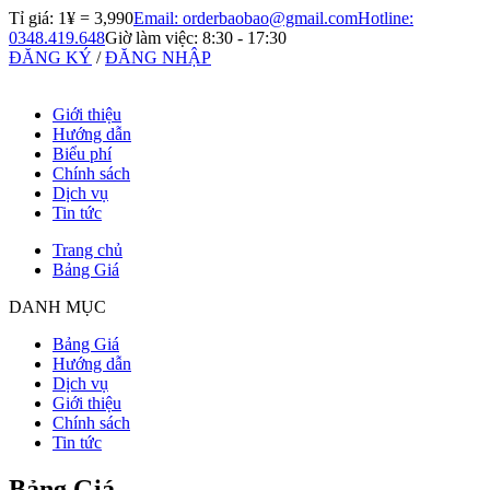
Tỉ giá: 1¥ =
3,990
Email: orderbaobao@gmail.com
Hotline:
0348.419.648
Giờ làm việc: 8:30 - 17:30
ĐĂNG KÝ
/
ĐĂNG NHẬP
Giới thiệu
Hướng dẫn
Biểu phí
Chính sách
Dịch vụ
Tin tức
Trang chủ
Bảng Giá
DANH MỤC
Bảng Giá
Hướng dẫn
Dịch vụ
Giới thiệu
Chính sách
Tin tức
Bảng Giá